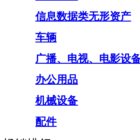
信息数据类无形资产
车辆
广播、电视、电影设
办公用品
机械设备
配件