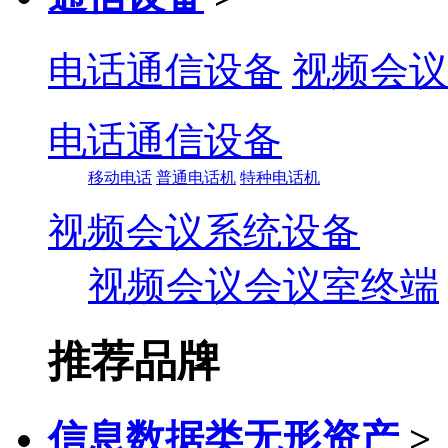
电话通信设备
视频会议
电话通信设备
移动电话
普通电话机
特种电话机
视频会议系统设备
视频会议会议室终端
推荐品牌
信息数据类无形资产
>