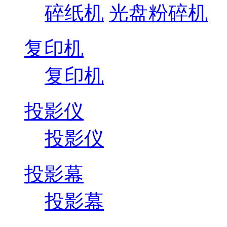
碎纸机
光盘粉碎机
复印机
复印机
投影仪
投影仪
投影幕
投影幕