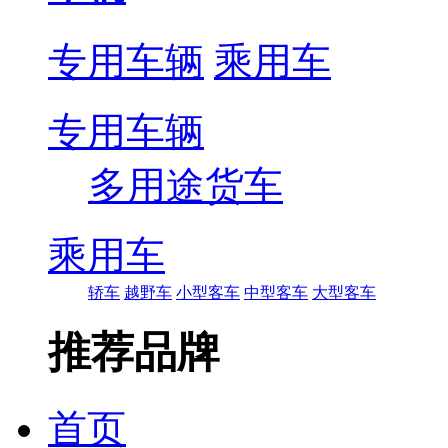
专用车辆
乘用车
专用车辆
多用途货车
乘用车
轿车
越野车
小型客车
中型客车
大型客车
推荐品牌
首页