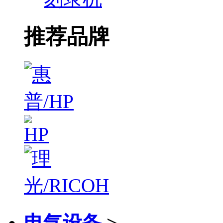
推荐品牌
电气设备
>