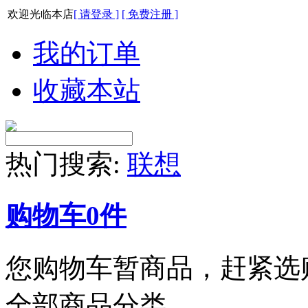
欢迎光临本店
[ 请登录 ]
[ 免费注册 ]
我的订单
收藏本站
热门搜索:
联想
购物车
0
件
您购物车暂商品，赶紧选
全部商品分类