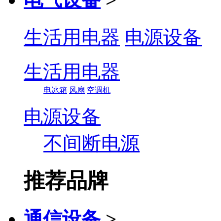
生活用电器
电源设备
生活用电器
电冰箱
风扇
空调机
电源设备
不间断电源
推荐品牌
通信设备
>