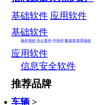
基础软件
应用软件
基础软件
操作系统
办公套件
中间件
数据库管理系统
应用软件
信息安全软件
推荐品牌
车辆
>