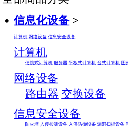
信息化设备
>
计算机
网络设备
信息安全设备
计算机
便携式计算机
服务器
平板式计算机
台式计算机
图
网络设备
路由器
交换设备
信息安全设备
防火墙
入侵检测设备
入侵防御设备
漏洞扫描设备