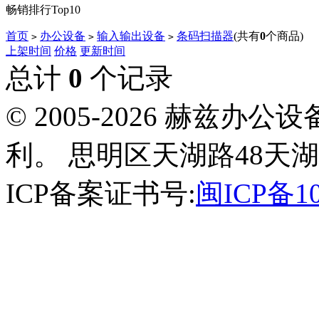
畅销排行Top10
首页
办公设备
输入输出设备
条码扫描器
(共有
0
个商品)
>
>
>
上架时间
价格
更新时间
总计
0
个记录
© 2005-2026 赫兹
利。 思明区天湖路48天湖
ICP备案证书号:
闽ICP备10